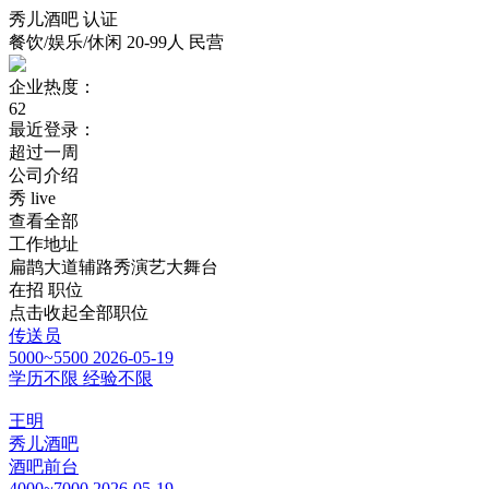
秀儿酒吧
认证
餐饮/娱乐/休闲
20-99人
民营
企业热度：
62
最近登录：
超过一周
公司介绍
秀 live
查看全部
工作地址
扁鹊大道辅路秀演艺大舞台
在招
职位
点击收起全部职位
传送员
5000~5500
2026-05-19
学历不限
经验不限
王明
秀儿酒吧
酒吧前台
4000~7000
2026-05-19