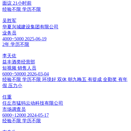
面议
21小时前
经验不限
学历不限
吴胜军
华夏兴城建设集团有限公司
业务员
4000~5000
2025-06-19
2年
学历不限
李天佐
益丰酒类经营部
短视频 销售人员
6000~50000
2026-03-04
经验不限
学历不限
环境好
双休
朝九晚五
有提成
全勤奖
有年
假
压力小
任重
任丘市猛犸云动科技有限公司
市场调查员
6000~12000
2024-05-17
经验不限
学历不限