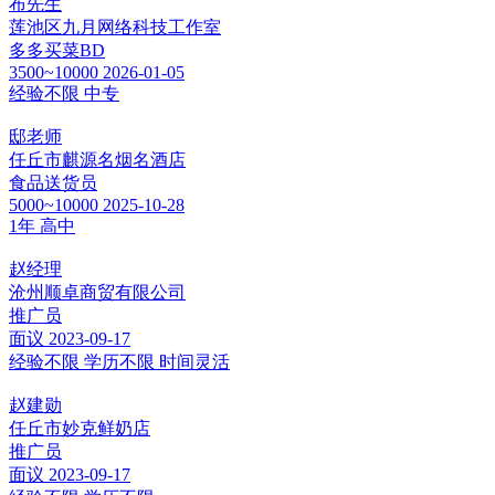
布先生
莲池区九月网络科技工作室
多多买菜BD
3500~10000
2026-01-05
经验不限
中专
邸老师
任丘市麒源名烟名酒店
食品送货员
5000~10000
2025-10-28
1年
高中
赵经理
沧州顺卓商贸有限公司
推广员
面议
2023-09-17
经验不限
学历不限
时间灵活
赵建勋
任丘市妙克鲜奶店
推广员
面议
2023-09-17