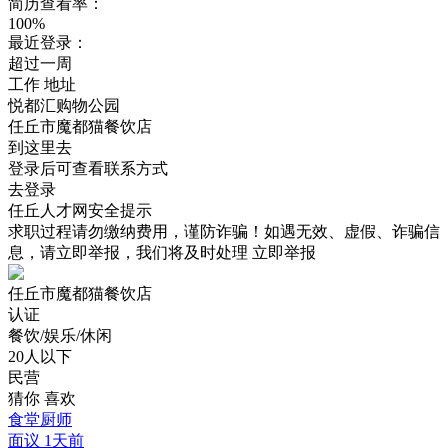
简历查看率：
100%
最近登录：
超过一周
工作
地址
悦都汇购物公园
任丘市魔都猫餐饮店
到这里去
登录后可查看联系方式
去登录
任丘人才网安全提示
求职过程请勿缴纳费用，谨防诈骗！如遇无效、虚假、诈骗信
息，请立即举报，我们将及时处理
立即举报
任丘市魔都猫餐饮店
认证
餐饮/娱乐/休闲
20人以下
民营
猜你
喜欢
食堂厨师
面议
1天前