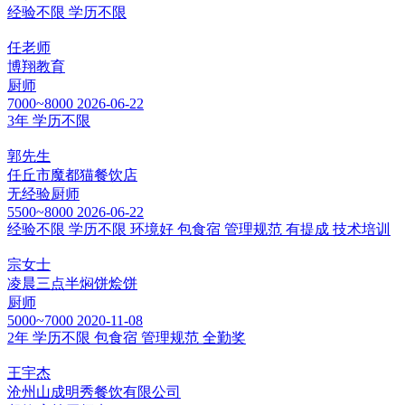
经验不限
学历不限
任老师
博翔教育
厨师
7000~8000
2026-06-22
3年
学历不限
郭先生
任丘市魔都猫餐饮店
无经验厨师
5500~8000
2026-06-22
经验不限
学历不限
环境好
包食宿
管理规范
有提成
技术培训
宗女士
凌晨三点半焖饼烩饼
厨师
5000~7000
2020-11-08
2年
学历不限
包食宿
管理规范
全勤奖
王宇杰
沧州山成明秀餐饮有限公司