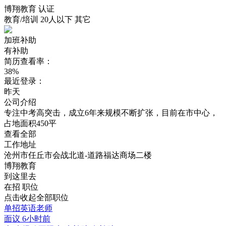
博翔教育
认证
教育/培训
20人以下
其它
加班补助
有补助
简历查看率：
38%
最近登录：
昨天
公司介绍
专注中考高突击，成立6年来规模不断扩张，目前在市中心，
占地面积450平
查看全部
工作地址
沧州市任丘市会战北道-道路福达商场二楼
博翔教育
到这里去
在招
职位
点击收起全部职位
单招英语老师
面议
6小时前