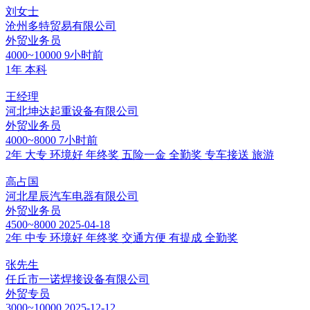
刘女士
沧州多特贸易有限公司
外贸业务员
4000~10000
9小时前
1年
本科
王经理
河北坤达起重设备有限公司
外贸业务员
4000~8000
7小时前
2年
大专
环境好
年终奖
五险一金
全勤奖
专车接送
旅游
高占国
河北星辰汽车电器有限公司
外贸业务员
4500~8000
2025-04-18
2年
中专
环境好
年终奖
交通方便
有提成
全勤奖
张先生
任丘市一诺焊接设备有限公司
外贸专员
3000~10000
2025-12-12