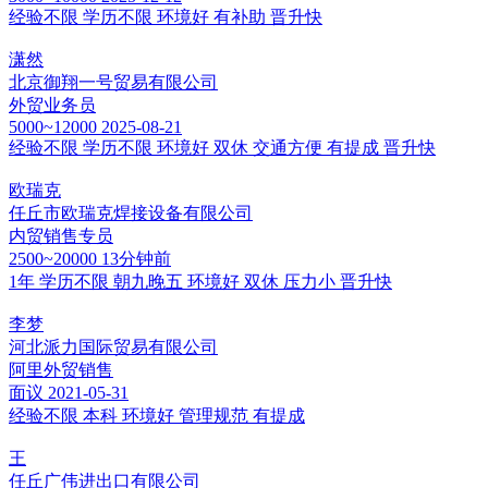
经验不限
学历不限
环境好
有补助
晋升快
潇然
北京御翔一号贸易有限公司
外贸业务员
5000~12000
2025-08-21
经验不限
学历不限
环境好
双休
交通方便
有提成
晋升快
欧瑞克
任丘市欧瑞克焊接设备有限公司
内贸销售专员
2500~20000
13分钟前
1年
学历不限
朝九晚五
环境好
双休
压力小
晋升快
李梦
河北派力国际贸易有限公司
阿里外贸销售
面议
2021-05-31
经验不限
本科
环境好
管理规范
有提成
王
任丘广伟进出口有限公司