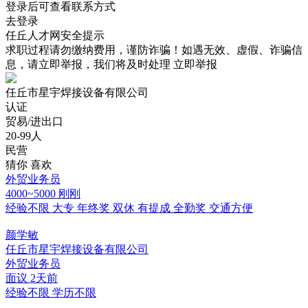
登录后可查看联系方式
去登录
任丘人才网安全提示
求职过程请勿缴纳费用，谨防诈骗！如遇无效、虚假、诈骗信
息，请立即举报，我们将及时处理
立即举报
任丘市星宇焊接设备有限公司
认证
贸易/进出口
20-99人
民营
猜你
喜欢
外贸业务员
4000~5000
刚刚
经验不限
大专
年终奖
双休
有提成
全勤奖
交通方便
颜学敏
任丘市星宇焊接设备有限公司
外贸业务员
面议
2天前
经验不限
学历不限