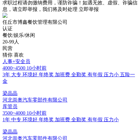
求职过程请勿缴纳费用，谨防诈骗！如遇无效、虚假、诈骗信
息，请立即举报，我们将及时处理
立即举报
任丘市博鑫餐饮管理有限公司
认证
餐饮/娱乐/休闲
20-99人
民营
猜你
喜欢
人事+安全员
4000~4500
10小时前
3年
大专
环境好
年终奖
加班费
全勤奖
有年假
压力小
五险一
金
梁晶晶
河北崇奥汽车零部件有限公司
库管员
3500~4000
10小时前
1年
中专
环境好
年终奖
加班费
全勤奖
有年假
压力小
梁晶晶
河北崇奥汽车零部件有限公司