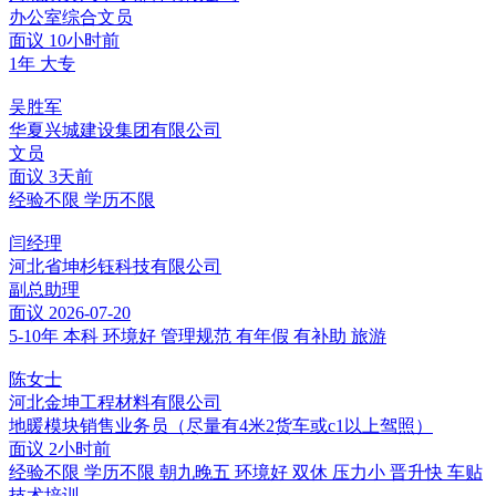
办公室综合文员
面议
10小时前
1年
大专
吴胜军
华夏兴城建设集团有限公司
文员
面议
3天前
经验不限
学历不限
闫经理
河北省坤杉钰科技有限公司
副总助理
面议
2026-07-20
5-10年
本科
环境好
管理规范
有年假
有补助
旅游
陈女士
河北金坤工程材料有限公司
地暖模块销售业务员（尽量有4米2货车或c1以上驾照）
面议
2小时前
经验不限
学历不限
朝九晚五
环境好
双休
压力小
晋升快
车贴
技术培训